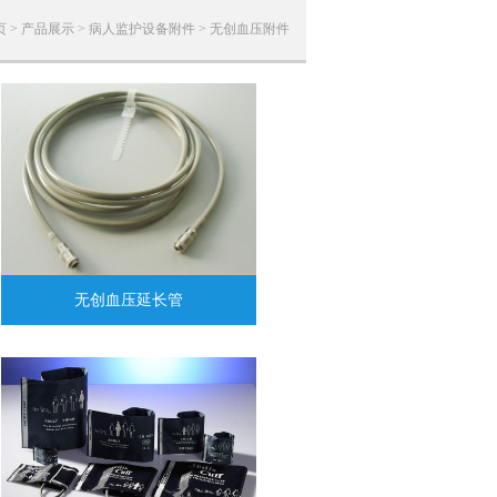
页
>
产品展示
>
病人监护设备附件
>
无创血压附件
无创血压延长管